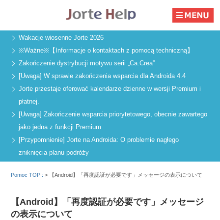
Wakacje wiosenne Jorte 2026
※Ważne※【Informacje o kontaktach z pomocą techniczną】
Zakończenie dystrybucji motywu serii „Ca.Crea”
[Uwaga] W sprawie zakończenia wsparcia dla Androida 4.4
Jorte przestaje oferować kalendarze dzienne w wersji Premium i
płatnej.
[Uwaga] Zakończenie wsparcia priorytetowego, obecnie zawartego
jako jedna z funkcji Premium
[Przypomnienie] Jorte na Androida: O problemie nagłego
zniknięcia planu podróży
Pomoc TOP :
>
【Android】「再度認証が必要です」メッセージの表示について
【Android】「再度認証が必要です」メッセージ
の表示について