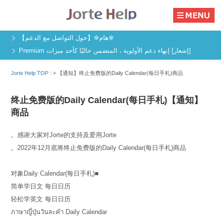
※هام※【حول التواصل مع الدعم】
[إشعار] إنهاء دعم الأولوية ، المتضمن حاليًا كأحد ميزات Premium
Jorte Help TOP :
>
【通知】终止免费版的Daily Calendar(每日手札)商品
【通知】终止免费版的Daily Calendar(每日手札)
商品
感谢大家对Jorte的支持及爱用Jorte。
2022年12月底将终止免费版的Daily Calendar(每日手札)商品。
■对象Daily Calendar(每日手札)
简单学日文 每日日历
轻松学英文 每日日历
ภาษาญี่ปุ่นวันละคำ Daily Calendar