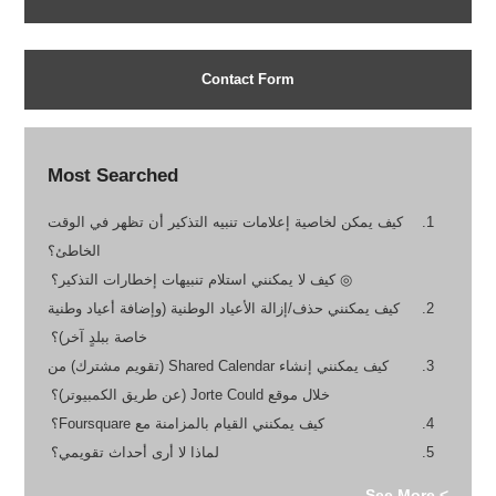
Contact Form
Most Searched
كيف يمكن لخاصية إعلامات تنبيه التذكير أن تظهر في الوقت
الخاطئ؟
◎ كيف لا يمكنني استلام تنبيهات إخطارات التذكير؟
كيف يمكنني حذف/إزالة الأعياد الوطنية (وإضافة أعياد وطنية
خاصة ببلدٍ آخر)؟
كيف يمكنني إنشاء Shared Calendar (تقويم مشترك) من
خلال موقع Jorte Could (عن طريق الكمبيوتر)؟
كيف يمكنني القيام بالمزامنة مع Foursquare؟
لماذا لا أرى أحداث تقويمي؟
> See More