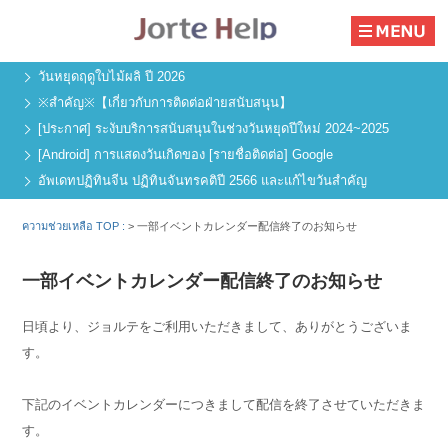
วันหยุดฤดูใบไม้ผลิ ปี 2026
※สำคัญ※【เกี่ยวกับการติดต่อฝ่ายสนับสนุน】
[ประกาศ] ระงับบริการสนับสนุนในช่วงวันหยุดปีใหม่ 2024~2025
[Android] การแสดงวันเกิดของ [รายชื่อติดต่อ] Google
อัพเดทปฏิทินจีน ปฏิทินจันทรคติปี 2566 และแก้ไขวันสำคัญ
ความช่วยเหลือ TOP :
>
一部イベントカレンダー配信終了のお知らせ
一部イベントカレンダー配信終了のお知らせ
日頃より、ジョルテをご利用いただきまして、ありがとうございま
す。
下記のイベントカレンダーにつきまして配信を終了させていただきま
す。