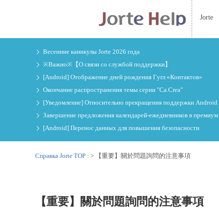
Jorte
Весенние каникулы Jorte 2026 года
※Важно※【О связи со службой поддержки】
[Android] Отображение дней рождения Гугл «Контактов»
Окончание распространения темы серии "Ca.Crea"
[Уведомление] Относительно прекращения поддержки Android 
Завершение предложения календарей-ежедневников в премиум и
[Android] Перенос данных для повышения безопасности
Справка Jorte TOP :
>
【重要】關於問題詢問的注意事項
【重要】關於問題詢問的注意事項