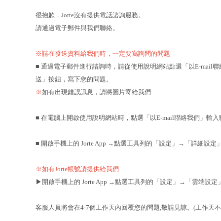
很抱歉，Jorte沒有提供電話諮詢服務。
請通過電子郵件與我們聯絡。
※請在發送資料給我們時，一定要寫詢問的問題
■ 通過電子郵件進行諮詢時，請從使用說明網站點選「以E-mail聯
送」按鈕，寫下您的問題。
※
如有出現錯誤訊息，請將圖片寄給我們
■ 在電腦上開啟使用說明網站時，點選「以E-mail聯絡我們」輸
■ 開啟手機上的 Jorte App →點選工具列的「設定」→「詳細
※如有Jorte帳號請提供給我們
▶︎開啟手機上的 Jorte App →點選工具列的「設定」→「雲端設定
客服人員將會在4-7個工作天內回覆您的問題,敬請見諒。(工作