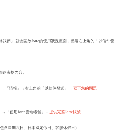
絡我們」,就會開啟Jorte的使用狀況畫面，點選右上角的「以信件發
入聯絡表格內容。
設定」→「情報」→右上角的「以信件發送」 →
寫下您的問題
」→「使用Jorte雲端帳號」→
提供完整Jorte帳號
天不包含星期六日、日本國定假日、客服休假日）