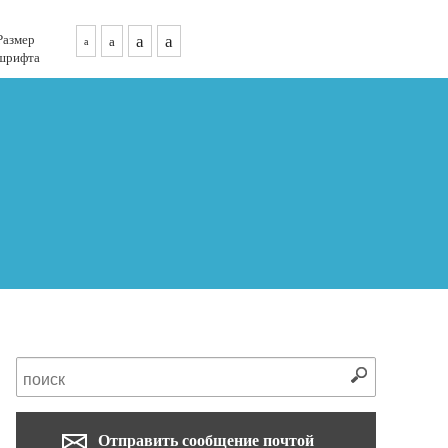
Размер
a
a
a
a
шрифта
Отправить сообщение почтой