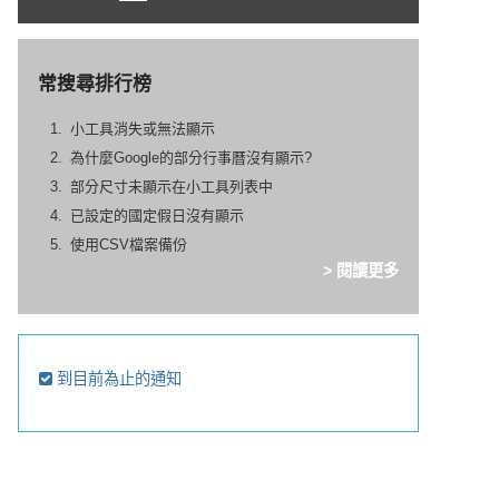
常搜尋排行榜
小工具消失或無法顯示
為什麼Google的部分行事曆沒有顯示?
部分尺寸未顯示在小工具列表中
已設定的國定假日沒有顯示
使用CSV檔案備份
> 閱讀更多
到目前為止的通知