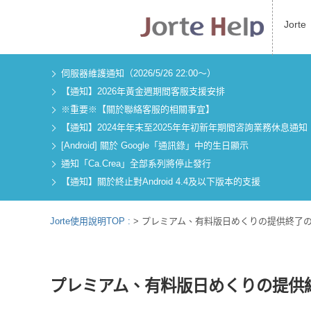
Jorte
伺服器維護通知（2026/5/26 22:00～）
【通知】2026年黃金週期間客服支援安排
※重要※【關於聯絡客服的相關事宜】
【通知】2024年年末至2025年年初新年期間咨詢業務休息通知
[Android] 關於 Google「通訊錄」中的生日顯示
通知「Ca.Crea」全部系列將停止發行
【通知】關於終止對Android 4.4及以下版本的支援
Jorte使用說明TOP :
>
プレミアム、有料版日めくりの提供終了
プレミアム、有料版日めくりの提供