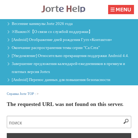
Весенние каникулы Jorte 2026 года
※Важно※【О связи со службой поддержки】
[Android] Отображение дней рождения Гугл «Контактов»
Окончание распространения темы серии "Ca.Crea"
[Уведомление] Относительно прекращения поддержки Android 4.4.
Завершение предложения календарей-ежедневников в премиум и
платных версия Jorteх
[Android] Перенос данных для повышения безопасности
Справка Jorte TOP :
>
The requested URL was not found on this server.