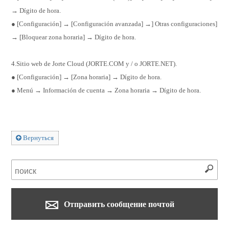
→ Dígito de hora.
● [Configuración] → [Configuración avanzada] →] Otras configuraciones]
→ [Bloquear zona horaria] → Dígito de hora.
4.Sitio web de Jorte Cloud (JORTE.COM y / o JORTE.NET).
● [Configuración] → [Zona horaria] → Dígito de hora.
● Menú → Información de cuenta → Zona horaria → Dígito de hora.
Вернуться
Отправить сообщение почтой