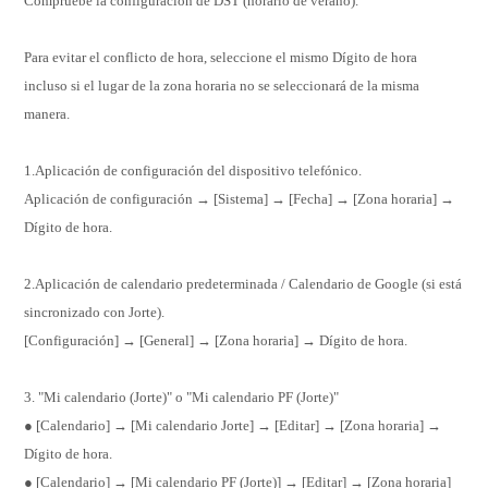
Compruebe la configuración de DST (horario de verano).
Para evitar el conflicto de hora, seleccione el mismo Dígito de hora
incluso si el lugar de la zona horaria no se seleccionará de la misma
manera.
1.Aplicación de configuración del dispositivo telefónico.
Aplicación de configuración → [Sistema] → [Fecha] → [Zona horaria] →
Dígito de hora.
2.Aplicación de calendario predeterminada / Calendario de Google (si está
sincronizado con Jorte).
[Configuración] → [General] → [Zona horaria] → Dígito de hora.
3. "Mi calendario (Jorte)" o "Mi calendario PF (Jorte)"
● [Calendario] → [Mi calendario Jorte] → [Editar] → [Zona horaria] →
Dígito de hora.
● [Calendario] → [Mi calendario PF (Jorte)] → [Editar] → [Zona horaria]