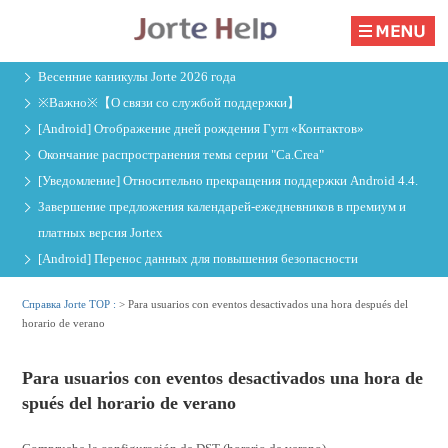
Весенние каникулы Jorte 2026 года
※Важно※【О связи со службой поддержки】
[Android] Отображение дней рождения Гугл «Контактов»
Окончание распространения темы серии "Ca.Crea"
[Уведомление] Относительно прекращения поддержки Android 4.4.
Завершение предложения календарей-ежедневников в премиум и
платных версия Jorteх
[Android] Перенос данных для повышения безопасности
Справка Jorte TOP :
>
Para usuarios con eventos desactivados una hora después del
horario de verano
Para usuarios con eventos desactivados una hora de
spués del horario de verano