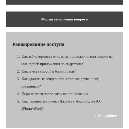
Форма заполнения вопроса
Ранжирование доступа
Как заблокировать открытие приложения или одного из
календарей приложения на смартфоне?
Какие есть способы блокировки?
Как удалить календарь гос. (производственных)
праздников?
Первые шаги после загрузки приложения
Как переносить значки Джортэ с Андроид на iOS
(iPhone/iPad)?
> Подробнее