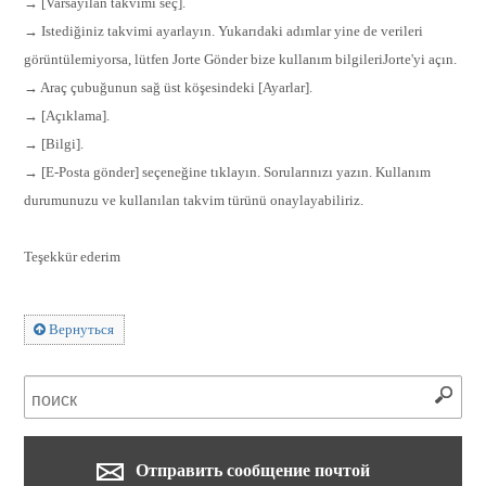
→ [Varsayılan takvimi seç].
→ Istediğiniz takvimi ayarlayın. Yukarıdaki adımlar yine de verileri
görüntülemiyorsa, lütfen Jorte Gönder bize kullanım bilgileriJorte'yi açın.
→ Araç çubuğunun sağ üst köşesindeki [Ayarlar].
→ [Açıklama].
→ [Bilgi].
→ [E-Posta gönder] seçeneğine tıklayın. Sorularınızı yazın. Kullanım
durumunuzu ve kullanılan takvim türünü onaylayabiliriz.
Teşekkür ederim
Вернуться
Отправить сообщение почтой