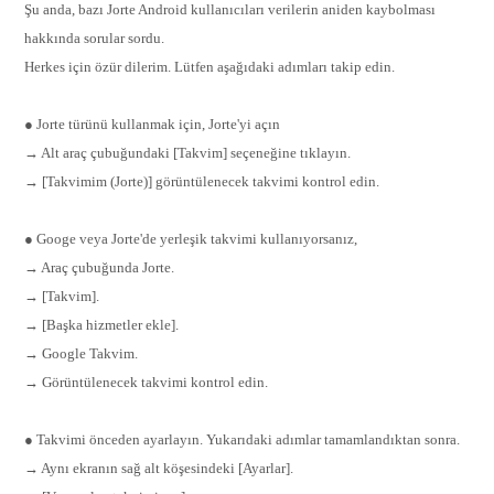
Şu anda, bazı Jorte Android kullanıcıları verilerin aniden kaybolması
hakkında sorular sordu.
Herkes için özür dilerim. Lütfen aşağıdaki adımları takip edin.
● Jorte türünü kullanmak için, Jorte'yi açın
→ Alt araç çubuğundaki [Takvim] seçeneğine tıklayın.
→ [Takvimim (Jorte)] görüntülenecek takvimi kontrol edin.
● Googe veya Jorte'de yerleşik takvimi kullanıyorsanız,
→ Araç çubuğunda Jorte.
→ [Takvim].
→ [Başka hizmetler ekle].
→ Google Takvim.
→ Görüntülenecek takvimi kontrol edin.
● Takvimi önceden ayarlayın. Yukarıdaki adımlar tamamlandıktan sonra.
→ Aynı ekranın sağ alt köşesindeki [Ayarlar].