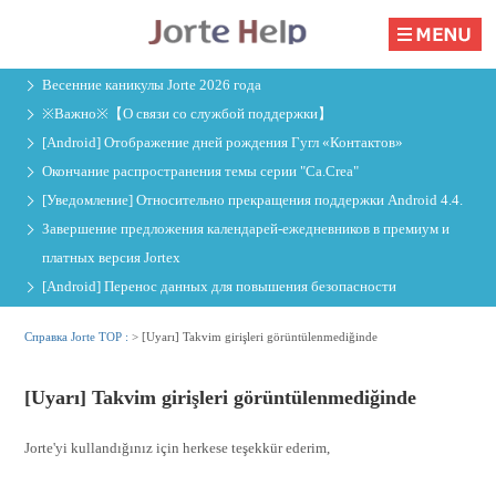
Весенние каникулы Jorte 2026 года
※Важно※【О связи со службой поддержки】
[Android] Отображение дней рождения Гугл «Контактов»
Окончание распространения темы серии "Ca.Crea"
[Уведомление] Относительно прекращения поддержки Android 4.4.
Завершение предложения календарей-ежедневников в премиум и
платных версия Jorteх
[Android] Перенос данных для повышения безопасности
Справка Jorte TOP :
>
[Uyarı] Takvim girişleri görüntülenmediğinde
[Uyarı] Takvim girişleri görüntülenmediğinde
Jorte'yi kullandığınız için herkese teşekkür ederim,