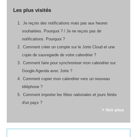
Les plus visités
Je reçois des notifications mais pas aux heures
souhaitées. Pourquoi ? / Je ne reçois pas de
notifications. Pourquoi ?
Comment créer un compte sur le Jorte Cloud et une
copie de sauvegarde de votre calendrier ?
Comment faire pour synchroniser mon calendrier sur
Google Agenda avec Jorte ?
Comment copier mon calendrier vers un nouveau
téléphone ?
Comment importer les fêtes nationales et jours fériés
d'un pays ?
> Voir plus