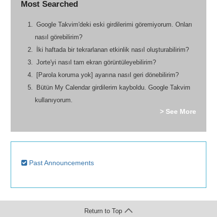
Most Searched
Google Takvim'deki eski girdilerimi göremiyorum. Onları
nasıl görebilirim?
İki haftada bir tekrarlanan etkinlik nasıl oluşturabilirim?
Jorte'yi nasıl tam ekran görüntüleyebilirim?
[Parola koruma yok] ayarına nasıl geri dönebilirim?
Bütün My Calendar girdilerim kayboldu. Google Takvim
kullanıyorum.
> See More
Past Announcements
Return to Top