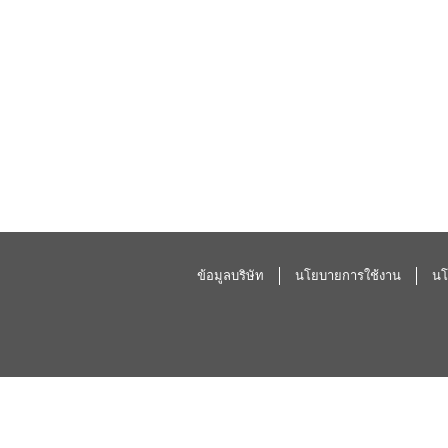
ข้อมูลบริษัท
นโยบายการใช้งาน
นโ