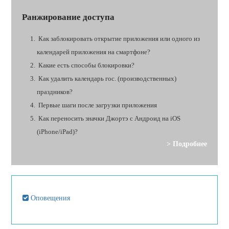
Ранжирование доступа
Как заблокировать открытие приложения или одного из
календарей приложения на смартфоне?
Какие есть способы блокировки?
Как удалить календарь гос. (производственных)
праздников?
Первые шаги после загрузки приложения
Как переносить значки Джортэ с Андроид на iOS
(iPhone/iPad)?
> Подробнее
Оповещения