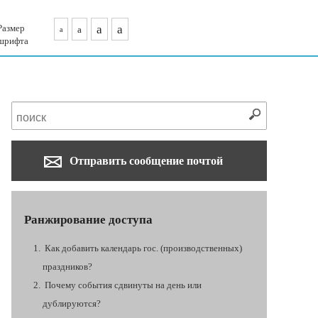
Размер
a
a
a
a
шрифта
Отправить сообщение почтой
Ранжирование доступа
Как добавить календарь гос. (производственных)
праздников?
Почему события сдвинуты на день или
дублируются?