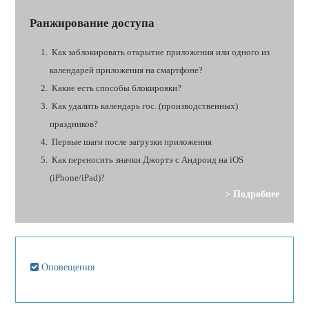
Ранжирование доступа
Как заблокировать открытие приложения или одного из
календарей приложения на смартфоне?
Какие есть способы блокировки?
Как удалить календарь гос. (производственных)
праздников?
Первые шаги после загрузки приложения
Как переносить значки Джортэ с Андроид на iOS
(iPhone/iPad)?
> Подробнее
Оповещения