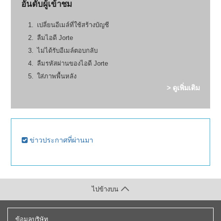
อันดับผู้เข้าชม
เปลี่ยนอีเมล์ที่ใช้สร้างบัญชี
ลืมไอดี Jorte
ไม่ได้รับอีเมล์ตอบกลับ
ลืมรหัสผ่านของไอดี Jorte
ใส่ภาพพื้นหลัง
> ดูเพิ่มเติม
ข่าวประกาศที่ผ่านมา
ไปข้างบน
ข้อมูลบริษัท