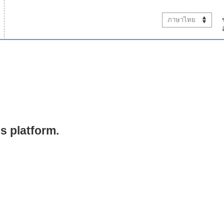
ภาษาไทย
is platform.