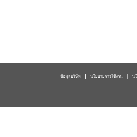
ข้อมูลบริษัท
นโยบายการใช้งาน
นโ