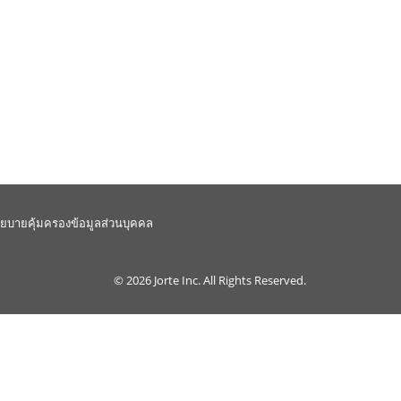
ยบายคุ้มครองข้อมูลส่วนบุคคล
© 2026
Jorte Inc.
All Rights Reserved.