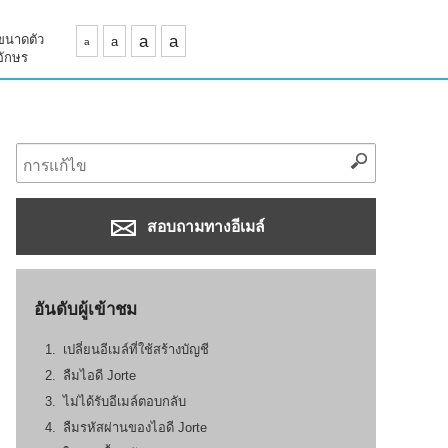
ขนาดตัว
a
a
a
a
อักษร
สอบถามทางอีเมล์
อันดับผู้เข้าชม
เปลี่ยนอีเมล์ที่ใช้สร้างบัญชี
ลืมไอดี Jorte
ไม่ได้รับอีเมล์ตอบกลับ
ลืมรหัสผ่านของไอดี Jorte