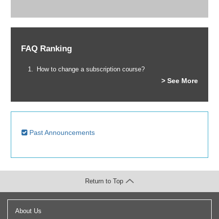
FAQ Ranking
How to change a subscription course?
> See More
Past Announcements
Return to Top
About Us