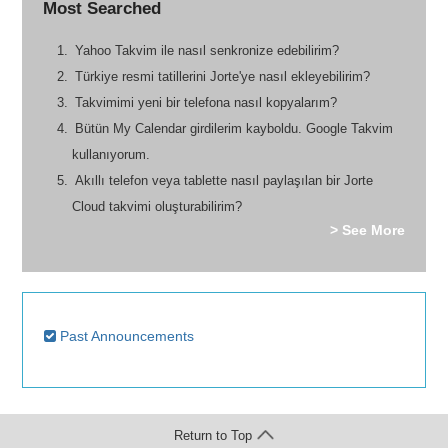
Most Searched
Yahoo Takvim ile nasıl senkronize edebilirim?
Türkiye resmi tatillerini Jorte'ye nasıl ekleyebilirim?
Takvimimi yeni bir telefona nasıl kopyalarım?
Bütün My Calendar girdilerim kayboldu. Google Takvim
kullanıyorum.
Akıllı telefon veya tablette nasıl paylaşılan bir Jorte
Cloud takvimi oluşturabilirim?
> See More
Past Announcements
Return to Top