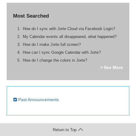
Most Searched
How do I sync with Jorte Cloud via Facebook Login?
My Calendar events all disappeared, what happened?
How do I make Jorte full screen?
How can I sync Google Calendar with Jorte?
How do I change the colors in Jorte?
> See More
Past Announcements
Return to Top