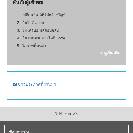
อันดับผู้เข้าชม
เปลี่ยนอีเมล์ที่ใช้สร้างบัญชี
ลืมไอดี Jorte
ไม่ได้รับอีเมล์ตอบกลับ
ลืมรหัสผ่านของไอดี Jorte
ใส่ภาพพื้นหลัง
> ดูเพิ่มเติม
ข่าวประกาศที่ผ่านมา
ไปข้างบน
ข้อมูลบริษัท