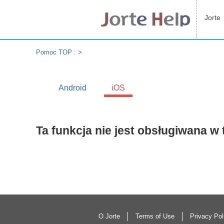
Jorte
Pomoc TOP :
>
Android
iOS
Ta funkcja nie jest obsługiwana w t
O Jorte
Terms of Use
Privacy Pol