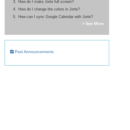
How do I make Jorte full screen?
How do I change the colors in Jorte?
How can I sync Google Calendar with Jorte?
> See More
Past Announcements