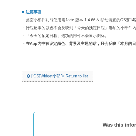
■ 注意事项
・桌面小部件功能使用需Jorte 版本 1.4.66 & 移动装置的OS要
・行程记事的颜色不会反映到「今天的预定日程」选项的小部件
・「今天的预定日程」选项的部件不会显示图标。
・在App内中有设定颜色、背景
及主题的话，只会反映「本月的日
[iOS]Widget小部件 Return to list
Was this info