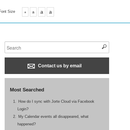
Font Size
a
a
a
a
Contact us by email
Most Searched
How do I sync with Jorte Cloud via Facebook
Login?
My Calendar events all disappeared, what
happened?