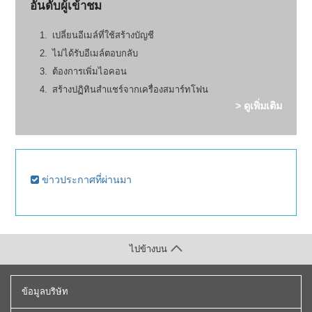
อันดับผู้เข้าชม
เปลี่ยนอีเมล์ที่ใช้สร้างบัญชี
ไม่ได้รับอีเมล์ตอบกลับ
ต้องการเพิ่มไอคอน
สร้างปฏิทินสำแชร์จากเครื่องสมาร์ทโฟน
> ดูเพิ่มเติม
ข่าวประกาศที่ผ่านมา
ไปข้างบน
ข้อมูลบริษัท