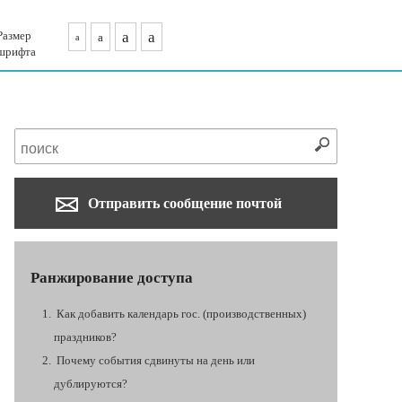
Размер
a
a
a
a
шрифта
Отправить сообщение почтой
Ранжирование доступа
Как добавить календарь гос. (производственных)
праздников?
Почему события сдвинуты на день или
дублируются?