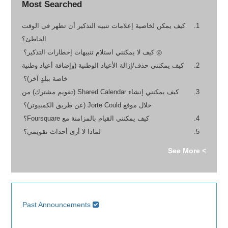
Most Searched
كيف يمكن لخاصية إعلامات تنبيه التذكير أن تظهر في الوقت
الخاطئ؟
◎ كيف لا يمكنني استلام تنبيهات إخطارات التذكير؟
كيف يمكنني حذف/إزالة الأعياد الوطنية (وإضافة أعياد وطنية
خاصة ببلدٍ آخر)؟
كيف يمكنني إنشاء Shared Calendar (تقويم مشترك) من
خلال موقع Jorte Could (عن طريق الكمبيوتر)؟
كيف يمكنني القيام بالمزامنة مع Foursquare؟
لماذا لا أرى أحداث تقويمي؟
> See More
Past Announcements