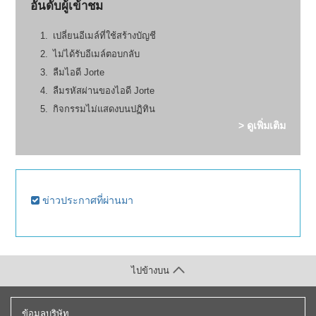
อันดับผู้เข้าชม
เปลี่ยนอีเมล์ที่ใช้สร้างบัญชี
ไม่ได้รับอีเมล์ตอบกลับ
ลืมไอดี Jorte
ลืมรหัสผ่านของไอดี Jorte
กิจกรรมไม่แสดงบนปฏิทิน
> ดูเพิ่มเติม
ข่าวประกาศที่ผ่านมา
ไปข้างบน
ข้อมูลบริษัท