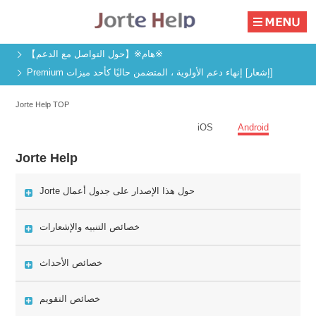
※هام※【حول التواصل مع الدعم】
[إشعار] إنهاء دعم الأولوية ، المتضمن حاليًا كأحد ميزات Premium
Jorte Help TOP
iOS
Android
Jorte Help
حول هذا الإصدار على جدول أعمال Jorte
خصائص التنبيه والإشعارات
خصائص الأحداث
خصائص التقويم