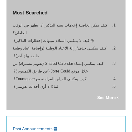
Most Searched
كيف يمكن لخاصية إعلامات تنبيه التذكير أن تظهر في الوقت
الخاطئ؟
◎ كيف لا يمكنني استلام تنبيهات إخطارات التذكير؟
كيف يمكنني حذف/إزالة الأعياد الوطنية (وإضافة أعياد وطنية
خاصة ببلدٍ آخر)؟
كيف يمكنني إنشاء Shared Calendar (تقويم مشترك) من
خلال موقع Jorte Could (عن طريق الكمبيوتر)؟
كيف يمكنني القيام بالمزامنة مع Foursquare؟
لماذا لا أرى أحداث تقويمي؟
> See More
Past Announcements